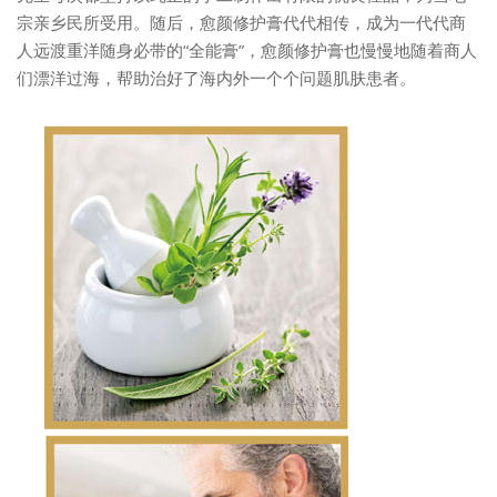
宗亲乡民所受用。随后，愈颜修护膏代代相传，成为一代代商
人远渡重洋随身必带的“全能膏”，愈颜修护膏也慢慢地随着商人
们漂洋过海，帮助治好了海内外一个个问题肌肤患者。