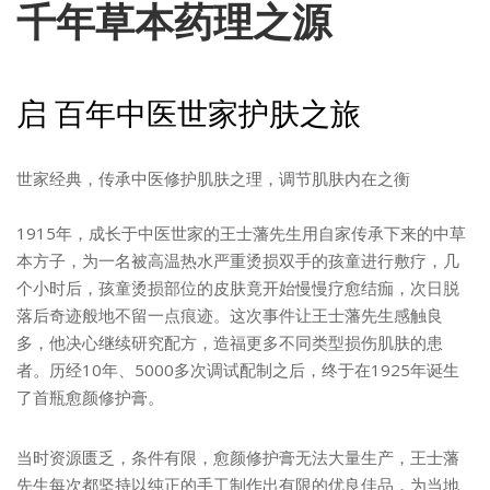
千年草本药理之源
启 百年中医世家护肤之旅
世家经典，传承中医修护肌肤之理，调节肌肤内在之衡
1915年，成长于中医世家的王士藩先生用自家传承下来的中草
本方子，为一名被高温热水严重烫损双手的孩童进行敷疗，几
个小时后，孩童烫损部位的皮肤竟开始慢慢疗愈结痂，次日脱
落后奇迹般地不留一点痕迹。这次事件让王士藩先生感触良
多，他决心继续研究配方，造福更多不同类型损伤肌肤的患
者。历经10年、5000多次调试配制之后，终于在1925年诞生
了首瓶愈颜修护膏。
当时资源匮乏，条件有限，愈颜修护膏无法大量生产，王士藩
先生每次都坚持以纯正的手工制作出有限的优良佳品，为当地